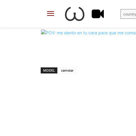
country
X
Facebook
Share
MODEL
camstar