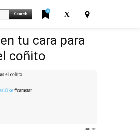
0
X
Search
en tu cara para
l coñito
K
s el coñito
AsalOke
#camstar
301