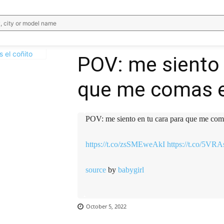
, city or model name
POV: me siento 
que me comas e
WhatsApp
Email
Telegram
V
POV: me siento en tu cara para que me coma
https://t.co/zsSMEweAkI
https://t.co/5VR
source
by
babygirl
October 5, 2022