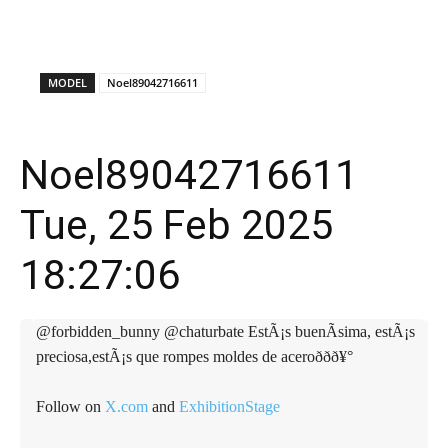
X
Facebook
WhatsApp
E
MODEL
Noel89042716611
Noel89042716611
Tue, 25 Feb 2025
18:27:06
@forbidden_bunny @chaturbate EstÃ¡s buenÃ­sima, estÃ¡s
preciosa,estÃ¡s que rompes moldes de aceroððð¥°
Follow on
X.com
and
ExhibitionStage